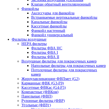
Клапан обратный вентиляционный
Фанкойлы
Аксессуары для фанкойла
Встраиваемые вертикальные фанкойлы
Канальные фанкойлы
Кассетные фанкойлы
Фанкойл настенный
Фанкойл универсальный
Фильтры воздушные
HEPA фильтры
Фильтры ФВА HC
Фильтры ФВА I
Фильтры ФВА II
Воздушные фильтры для покрасочных камер
Напольные фильтры для покрасочных камер
Потолочные фильтры для покрасочных
камер
Жироулавливающие ФВПмет (G2)
Карманные ФВК (G3-F9)
Кассетные ФВКас (G4-F5)
Компактные (ФВКом)
Панельные (ФВП)
Рулонные фильтры (ФВР)
Угольные (ФВУг)