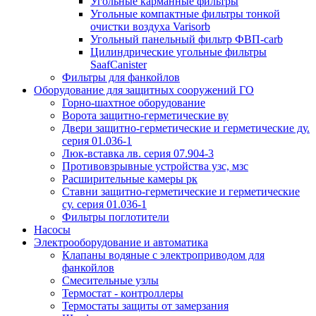
Угольные карманные фильтры
Угольные компактные фильтры тонкой
очистки воздуха Varisorb
Угольный панельный фильтр ФВП-carb
Цилиндрические угольные фильтры
SaafCanister
Фильтры для фанкойлов
Оборудование для защитных сооружений ГО
Горно-шахтное оборудование
Ворота защитно-герметические ву
Двери защитно-герметические и герметические ду.
серия 01.036-1
Люк-вставка лв. серия 07.904-3
Противовзрывные устройства узс, мзс
Расширительные камеры рк
Ставни защитно-герметические и герметические
су. серия 01.036-1
Фильтры поглотители
Насосы
Электрооборудование и автоматика
Клапаны водяные с электроприводом для
фанкойлов
Смесительные узлы
Термостат - контроллеры
Термостаты защиты от замерзания