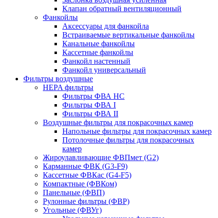
Клапан обратный вентиляционный
Фанкойлы
Аксессуары для фанкойла
Встраиваемые вертикальные фанкойлы
Канальные фанкойлы
Кассетные фанкойлы
Фанкойл настенный
Фанкойл универсальный
Фильтры воздушные
HEPA фильтры
Фильтры ФВА HC
Фильтры ФВА I
Фильтры ФВА II
Воздушные фильтры для покрасочных камер
Напольные фильтры для покрасочных камер
Потолочные фильтры для покрасочных
камер
Жироулавливающие ФВПмет (G2)
Карманные ФВК (G3-F9)
Кассетные ФВКас (G4-F5)
Компактные (ФВКом)
Панельные (ФВП)
Рулонные фильтры (ФВР)
Угольные (ФВУг)