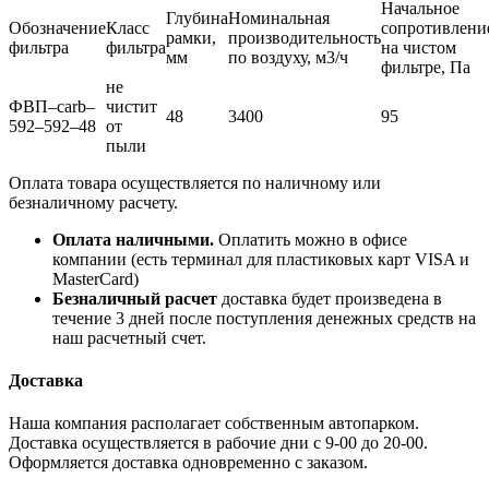
Начальное
Глубина
Номинальная
Обозначение
Класс
сопротивлени
рамки,
производительность
фильтра
фильтра
на чистом
мм
по воздуху, м3/ч
фильтре, Па
не
ФВП–carb–
чистит
48
3400
95
592–592–48
от
пыли
Оплата товара осуществляется по наличному или
безналичному расчету.
Оплата наличными.
Оплатить можно в офисе
компании (есть терминал для пластиковых карт VISA и
MasterCard)
Безналичный расчет
доставка будет произведена в
течение 3 дней после поступления денежных средств на
наш расчетный счет.
Доставка
Наша компания располагает собственным автопарком.
Доставка осуществляется в рабочие дни с 9-00 до 20-00.
Оформляется доставка одновременно с заказом.