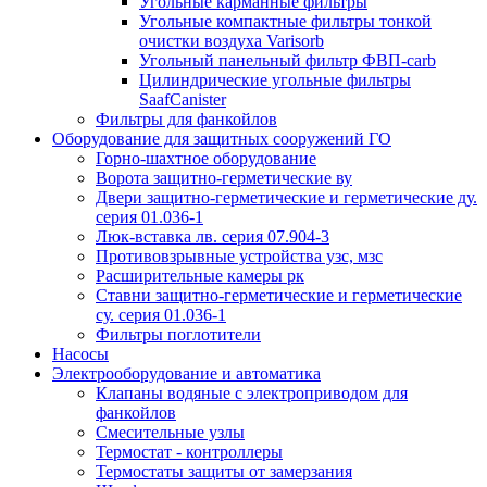
Угольные карманные фильтры
Угольные компактные фильтры тонкой
очистки воздуха Varisorb
Угольный панельный фильтр ФВП-carb
Цилиндрические угольные фильтры
SaafCanister
Фильтры для фанкойлов
Оборудование для защитных сооружений ГО
Горно-шахтное оборудование
Ворота защитно-герметические ву
Двери защитно-герметические и герметические ду.
серия 01.036-1
Люк-вставка лв. серия 07.904-3
Противовзрывные устройства узс, мзс
Расширительные камеры рк
Ставни защитно-герметические и герметические
су. серия 01.036-1
Фильтры поглотители
Насосы
Электрооборудование и автоматика
Клапаны водяные с электроприводом для
фанкойлов
Смесительные узлы
Термостат - контроллеры
Термостаты защиты от замерзания