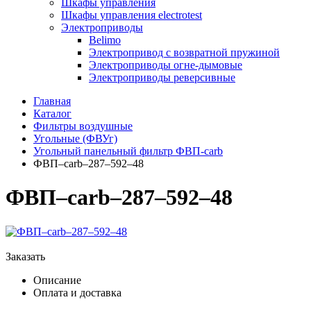
Шкафы управления
Шкафы управления electrotest
Электроприводы
Belimo
Электропривод с возвратной пружиной
Электроприводы огне-дымовые
Электроприводы реверсивные
Главная
Каталог
Фильтры воздушные
Угольные (ФВУг)
Угольный панельный фильтр ФВП-carb
ФВП–carb–287–592–48
ФВП–carb–287–592–48
Заказать
Описание
Оплата и доставка