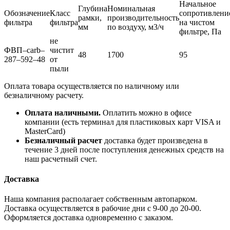
Начальное
Глубина
Номинальная
Обозначение
Класс
сопротивлени
рамки,
производительность
фильтра
фильтра
на чистом
мм
по воздуху, м3/ч
фильтре, Па
не
ФВП–carb–
чистит
48
1700
95
287–592–48
от
пыли
Оплата товара осуществляется по наличному или
безналичному расчету.
Оплата наличными.
Оплатить можно в офисе
компании (есть терминал для пластиковых карт VISA и
MasterCard)
Безналичный расчет
доставка будет произведена в
течение 3 дней после поступления денежных средств на
наш расчетный счет.
Доставка
Наша компания располагает собственным автопарком.
Доставка осуществляется в рабочие дни с 9-00 до 20-00.
Оформляется доставка одновременно с заказом.