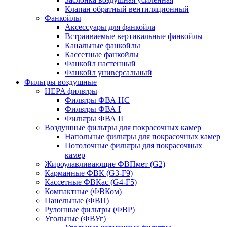
Клапан обратный вентиляционный
Фанкойлы
Аксессуары для фанкойла
Встраиваемые вертикальные фанкойлы
Канальные фанкойлы
Кассетные фанкойлы
Фанкойл настенный
Фанкойл универсальный
Фильтры воздушные
HEPA фильтры
Фильтры ФВА HC
Фильтры ФВА I
Фильтры ФВА II
Воздушные фильтры для покрасочных камер
Напольные фильтры для покрасочных камер
Потолочные фильтры для покрасочных
камер
Жироулавливающие ФВПмет (G2)
Карманные ФВК (G3-F9)
Кассетные ФВКас (G4-F5)
Компактные (ФВКом)
Панельные (ФВП)
Рулонные фильтры (ФВР)
Угольные (ФВУг)